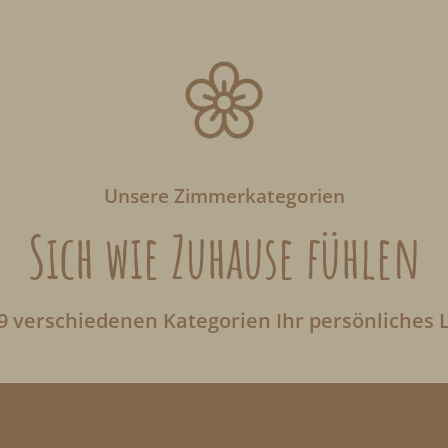
Unsere Zimmerkategorien
Sich wie Zuhause fühlen
9 verschiedenen Kategorien Ihr persönliches 