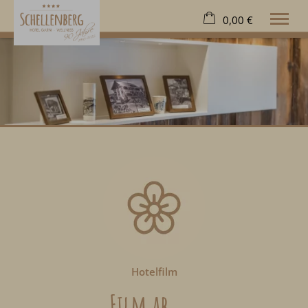
0,00 €
×
23. bis 30. August
Warenkorb ist leer
2 Erwachsene
Hotel
Wohnen
Wellness
Freizeit
Extras
Kontakt
Deutsch
Tel.
08322 963 70
Hotelfilm
Film ab ...