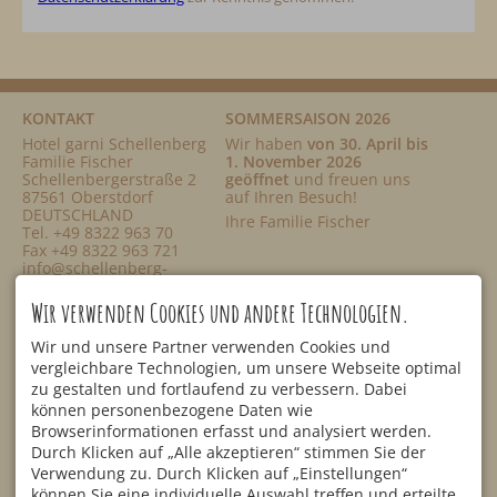
KONTAKT
SOMMERSAISON 2026
Hotel garni Schellenberg
Wir haben
von 30. April bis
Familie Fischer
1. November 2026
Schellenbergerstraße 2
geöffnet
und freuen uns
87561 Oberstdorf
auf Ihren Besuch!
DEUTSCHLAND
Ihre Familie Fischer
Tel.
+49 8322 963 70
Fax +49 8322 963 721
info@schellenberg-
oberstdorf.de
SERVICE
NETZWERK
Wir verwenden Cookies und andere Technologien.
Zimmer & Suiten
Alpe Huberlesschwand
Preisübersicht
Mitanand
Wir und unsere Partner verwenden Cookies und
Anfragen
Tourismusmarketing
vergleichbare Technologien, um unsere Webseite optimal
Online-Buchung
Golfregion Allgäu
zu gestalten und fortlaufend zu verbessern. Dabei
Lage & Anfahrt
Vierplätzetournee
können personenbezogene Daten wie
Bewertungen
Browserinformationen erfasst und analysiert werden.
Facebook
Newsletter
Durch Klicken auf „Alle akzeptieren“ stimmen Sie der
Blog
Instagram
Day Spa
Verwendung zu. Durch Klicken auf „Einstellungen“
YouTube
können Sie eine individuelle Auswahl treffen und erteilte