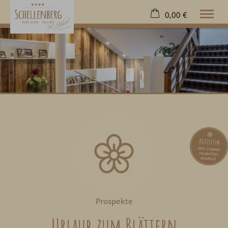
0,00 €
×
23. bis 30. August
Warenkorb ist leer
2 Erwachsene
Hotel
Wohnen
Wellness
Freizeit
Extras
Kontakt
Deutsch
Tel.
08322 963 70
Prospekte
Urlaub zum Blättern