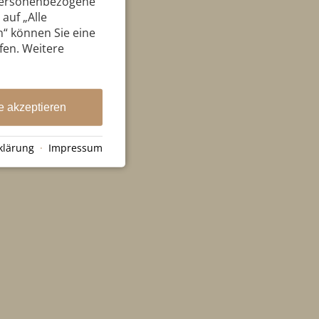
 personenbezogene
auf „Alle
n“ können Sie eine
ufen. Weitere
e akzeptieren
klärung
·
Impressum