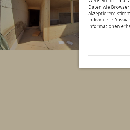
Webseite optimal 
Daten wie Browseri
akzeptieren“ stimm
individuelle Auswah
Informationen erha