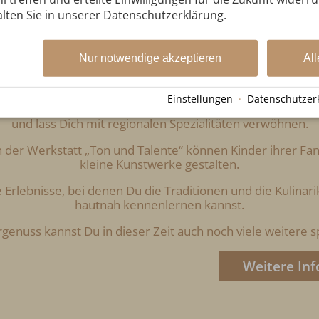
 verzaubert mit bunten Wäldern, klarer Luft und atemb
lten Sie in unserer Datenschutzerklärung.
n, rot-gelben Blättern und dem glitzernden Morgentau b
rfer Naturgenusses besondere Momente voller Natur, Tra
Nur notwendige akzeptieren
All
bte Tradition: Besuche die Oberstdorfer Alpakas, wirf ein
 entdecke beim Bergbauernhof Besler das Leben auf dem
Einstellungen
·
Datenschutzer
 Dich auf eine Kräuter- oder Genusswanderung, entdecke
und lass Dich mit regionalen Spezialitäten verwöhnen.
 In der Werkstatt „Ton und Talente“ können Kinder ihrer Fan
kleine Kunstwerke gestalten.
 Erlebnisse, bei denen Du die Traditionen und die Kulina
hautnah kennenlernen kannst.
enuss kannst Du in dieser Zeit auch noch viele weitere 
Weitere In