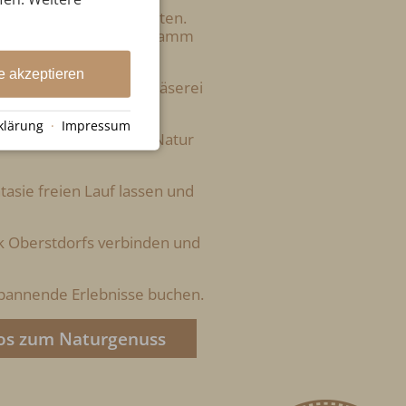
eraubenden Naturmomenten.
ietet das Erlebnisprogramm
dition und Kulinarik.
e akzeptieren
en Blick in die Ziegenkäserei
 Land
klärung
·
Impressum
 essbare Schätze der Natur
tasie freien Lauf lassen und
rik Oberstdorfs verbinden und
spannende Erlebnisse buchen.
fos zum Naturgenuss