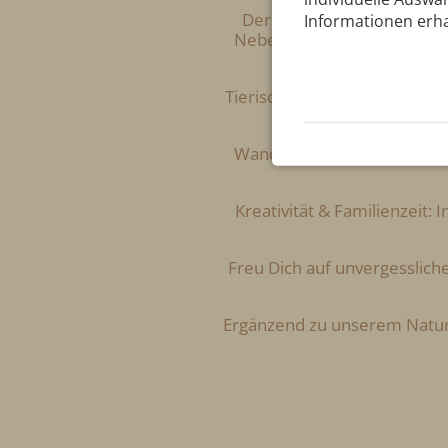
Der Herbst in Oberstdorf
Informationen erha
Neben den goldenen Stunde
während des Oberstdo
Tierische Begegnungen & gele
oder
Wandern & Genießen: Begib
Kreativität & Familienzeit:
Freu Dich auf unvergessliche
Ergänzend zu unserem Naturg