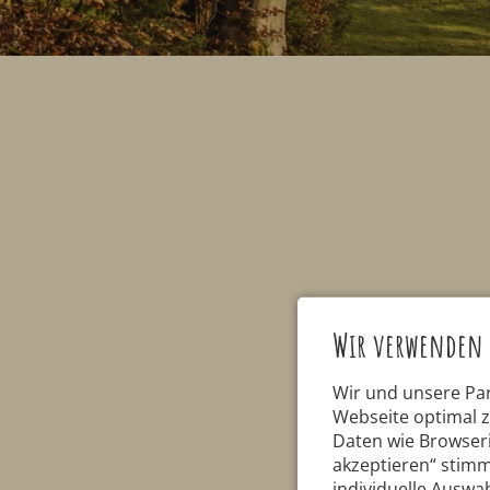
Wir verwenden 
Wir und unsere Pa
Webseite optimal 
Der „Oberstdorf
Daten wie Browseri
akzeptieren“ stimm
individuelle Auswah