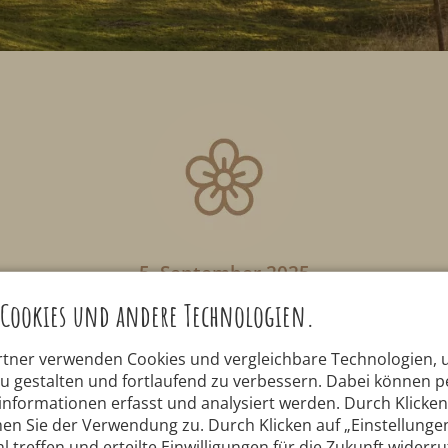
5. September 2025
Cookies und andere Technologien.
Oberstdorfer Naturgenuss
rtner verwenden Cookies und vergleichbare Technologien,
zu gestalten und fortlaufend zu verbessern. Dabei können
er Naturgenuss“ bietet ein abwechslungsreich
nformationen erfasst und analysiert werden. Durch Klicken 
Veranstaltungsprogramm.
en Sie der Verwendung zu. Durch Klicken auf „Einstellunge
l treffen und erteilte Einwilligungen für die Zukunft widerr