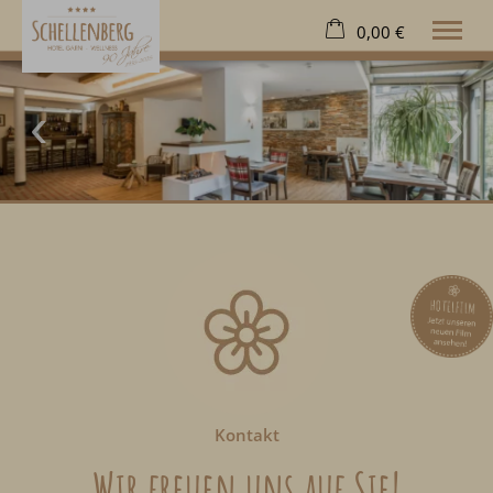
0,00 €
×
21. bis 28. August
Warenkorb ist leer
2 Erwachsene
Hotel
Wohnen
Wellness
Freizeit
Extras
Kontakt
Deutsch
Tel.
08322 963 70
Kontakt
Wir freuen uns auf Sie!