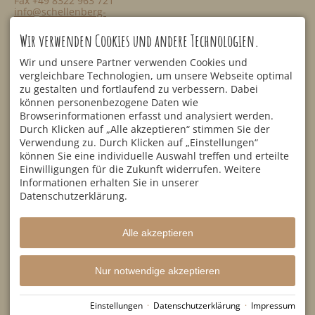
Fax +49 8322 963 721
info@schellenberg-
oberstdorf.de
SERVICE
NETZWERK
Wir verwenden Cookies und andere Technologien.
Zimmer & Suiten
Alpe Huberlesschwand
Preisübersicht
Mitanand
Wir und unsere Partner verwenden Cookies und
Anfragen
Tourismusmarketing
vergleichbare Technologien, um unsere Webseite optimal
Online-Buchung
Golfregion Allgäu
zu gestalten und fortlaufend zu verbessern. Dabei
Lage & Anfahrt
Vierplätzetournee
können personenbezogene Daten wie
Bewertungen
Browserinformationen erfasst und analysiert werden.
Facebook
Newsletter
Durch Klicken auf „Alle akzeptieren“ stimmen Sie der
Blog
Instagram
Day Spa
Verwendung zu. Durch Klicken auf „Einstellungen“
YouTube
können Sie eine individuelle Auswahl treffen und erteilte
Gastfreund
Einwilligungen für die Zukunft widerrufen. Weitere
Informationen erhalten Sie in unserer
Datenschutzerklärung.
Alle akzeptieren
Nur notwendige akzeptieren
Einstellungen
·
Datenschutzerklärung
·
Impressum