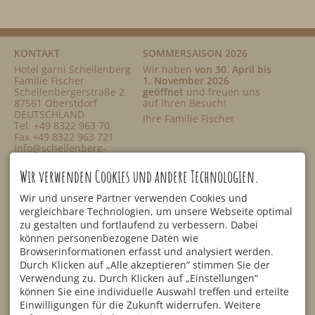
KONTAKT
SOMMERSAISON 2026
Hotel garni Schellenberg
Wir haben
von 30. April bis
Familie Fischer
1. November 2026
Schellenbergerstraße 2
geöffnet
und freuen uns
87561 Oberstdorf
auf Ihren Besuch!
DEUTSCHLAND
Ihre Familie Fischer
Tel.
+49 8322 963 70
Fax +49 8322 963 721
info@schellenberg-
oberstdorf.de
SERVICE
NETZWERK
Wir verwenden Cookies und andere Technologien.
Zimmer & Suiten
Alpe Huberlesschwand
Preisübersicht
Mitanand
Wir und unsere Partner verwenden Cookies und
Anfragen
Tourismusmarketing
vergleichbare Technologien, um unsere Webseite optimal
Online-Buchung
Golfregion Allgäu
zu gestalten und fortlaufend zu verbessern. Dabei
Lage & Anfahrt
Vierplätzetournee
können personenbezogene Daten wie
Bewertungen
Browserinformationen erfasst und analysiert werden.
Facebook
Newsletter
Durch Klicken auf „Alle akzeptieren“ stimmen Sie der
Blog
Instagram
Day Spa
Verwendung zu. Durch Klicken auf „Einstellungen“
YouTube
können Sie eine individuelle Auswahl treffen und erteilte
Gastfreund
Einwilligungen für die Zukunft widerrufen. Weitere