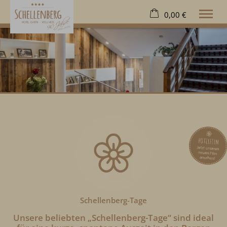
0,00 €
×
22. bis 29. August
Warenkorb ist leer
2 Erwachsene
Hotel
Wohnen
Wellness
Freizeit
Extras
Kontakt
Deutsch
Tel.
08322 963 70
Schellenberg-Tage
Unsere beliebten „Schellenberg-Tage“ sind ideal